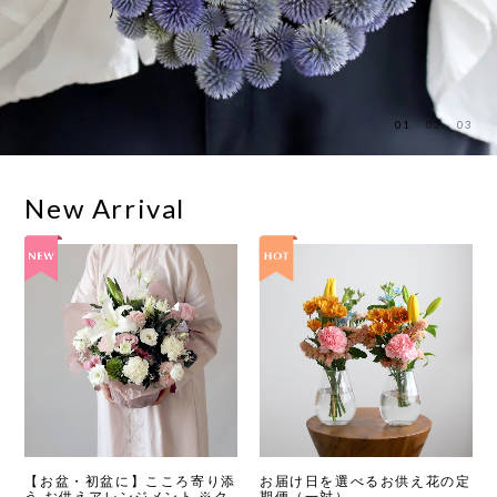
01
02
03
New Arrival
【お盆・初盆に】こころ寄り添
お届け日を選べるお供え花の定
う お供えアレンジメント ※ク
期便（一対）