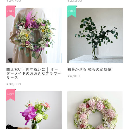
¥29,700
¥23,200
開店祝い・周年祝いに │ オー
旬をかざる 枝もの定期便
ダーメイドのおおきなフラワー
¥4,500
リース
¥33,000