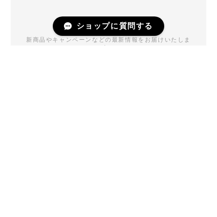
Mail Magazine
ショップに質問する
新商品やキャンペーンなどの最新情報をお届けいたしま
す。
登録
プライバシーポリシー
特定商取引法に基づく表記
会員規約
powered by BASE