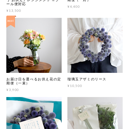
ール便対応
¥4,400
¥13,500
お届け日を選べるお供え花の定
瑠璃玉アザミのリース
期便（一束）
¥10,500
¥3,900