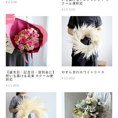
¥6,600
クール便対応
¥13,500
【誕生日・記念日・送別会に】
やすらぎのホワイトリース
想いを届ける花束 ※クール便
¥13,000
対応
¥11,000