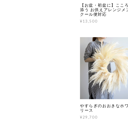
【お盆・初盆に】ここ
添う お供えアレンジメ
クール便対応
¥13,500
やすらぎのおおきなホ
リース
¥29,700