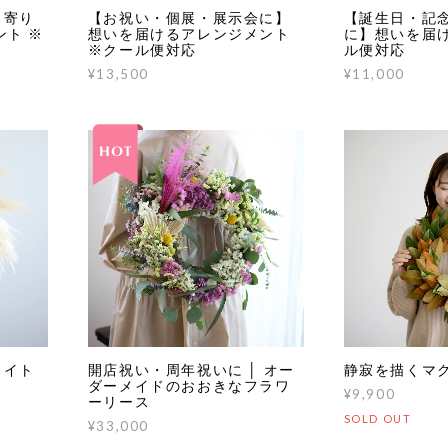
ろ寄り
【お祝い・個展・展示会に】
【誕生日・記
ント ※
想いを届けるアレンジメント
に】想いを届け
※クール便対応
ル便対応
¥13,500
¥11,000
ワイト
開店祝い・周年祝いに │ オー
静寂を描くマ
ダーメイドのおおきなフラワ
¥9,900
ーリース
SOLD OUT
¥33,000