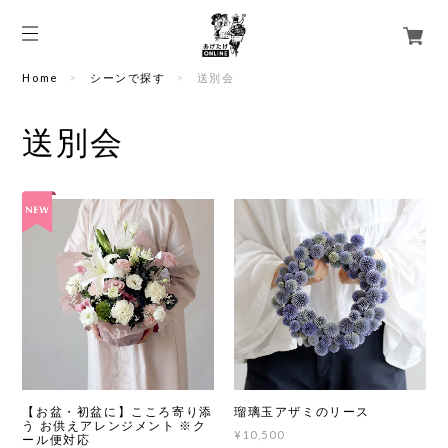
Home
シーンで探す
送別会
送別会
【お盆・初盆に】こころ寄り添
瑠璃玉アザミのリース
う お供えアレンジメント ※ク
¥10,500
ール便対応