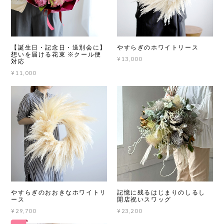
【誕生日・記念日・送別会に】
やすらぎのホワイトリース
想いを届ける花束 ※クール便
¥13,000
対応
¥11,000
やすらぎのおおきなホワイトリ
記憶に残るはじまりのしるし
ース
開店祝いスワッグ
¥29,700
¥23,200