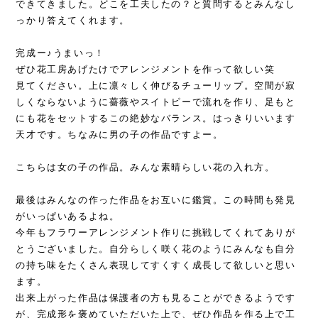
できてきました。どこを工夫したの？と質問するとみんなし
っかり答えてくれます。
完成ー♪うまいっ！
ぜひ花工房あげたけでアレンジメントを作って欲しい笑
見てください。上に凛々しく伸びるチューリップ。空間が寂
しくならないように薔薇やスイトピーで流れを作り、足もと
にも花をセットするこの絶妙なバランス。はっきりいいます
天才です。ちなみに男の子の作品ですよー。
こちらは女の子の作品。みんな素晴らしい花の入れ方。
最後はみんなの作った作品をお互いに鑑賞。この時間も発見
がいっぱいあるよね。
今年もフラワーアレンジメント作りに挑戦してくれてありが
とうございました。自分らしく咲く花のようにみんなも自分
の持ち味をたくさん表現してすくすく成長して欲しいと思い
ます。
出来上がった作品は保護者の方も見ることができるようです
が、完成形を褒めていただいた上で、ぜひ作品を作る上で工