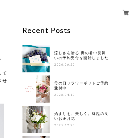
Recent Posts
涼しさを贈る 青の暑中見舞
し
いの予約受付を開始しました
2026.06.20
って
させ
母の日フラワーギフトご予約
受付中
2026.04.10
始まりを、美しく。縁起の良
いお正月花
2025.12.20