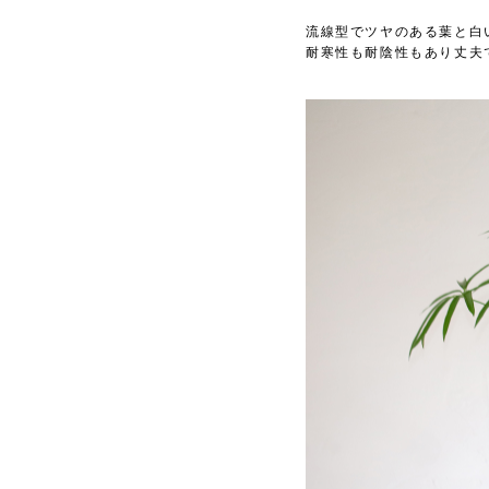
流線型でツヤのある葉と白
耐寒性も耐陰性もあり丈夫