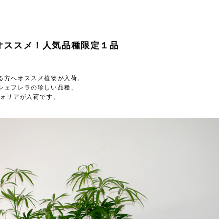
オススメ！人気品種限定１品
る方へオススメ植物が入荷。
シェフレラの珍しい品種、
フォリアが入荷です。