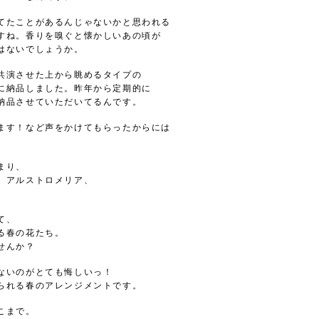
てたことがあるんじゃないかと思われる
すね。香りを嗅ぐと懐かしいあの頃が
はないでしょうか。
共演させた上から眺めるタイプの
に納品しました。昨年から定期的に
納品させていただいてるんです。
ます！など声をかけてもらったからには
まり、
、アルストロメリア、
。
て、
る春の花たち。
せんか？
ないのがとても悔しいっ！
られる春のアレンジメントです。
こまで。