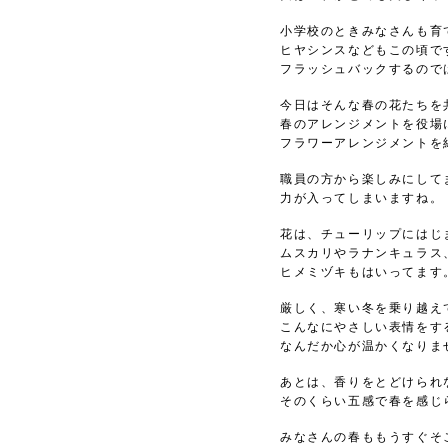
小学校のときみなさんも育
ヒヤシンスなどもこの頃で
フラッシュバックするので
今日はそんな春の花たちを
春のアレンジメントを役場
フラワーアレンジメントを
職員の方から楽しみにして
力が入ってしまいますね。
花は、チューリップにはじ
ムスカリやラナンキュラス
ヒメミヅキもはいってます
厳しく、寒い冬を乗り越え
こんなにやさしい表情をす
なんだか心が温かくなりま
あとは、香りをとどけられ
そのくらい五感で春を感じ
みなさんの春ももうすぐそ