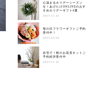
心温まるホリデーシーズン
を！あげたけONLINEのおす
すめホリデーギフト4選
2025.11.16
母の日フラワーギフトご予約
受付中！
2025.05.04
自宅で！桜のお花見キットご
予約好評受付中
2025.01.16