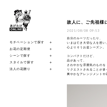
故人に、ご先祖様
2021/08/08 09:53
自分のルーツだったり、
モチベーションで探す
いまは亡き大切な人を想い
心よりそうお盆シーズン。
お花の定期便
シーンで探す
コンパクトだけど、
品があって、
スタイルで探す
さわやかな雰囲気のものを
法人の花贈り
リクエストされることが多
爽やかなアレンジメントや