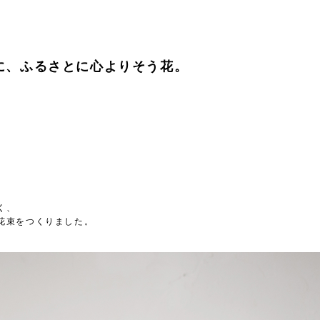
に、ふるさとに心よりそう花。
、
く、
花束をつくりました。