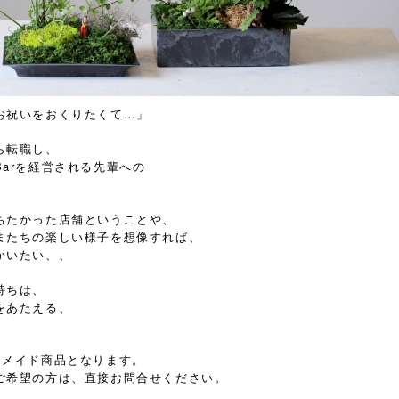
お祝いをおくりたくて…」
ら転職し、
arを経営される先輩への
。
ちたかった店舗ということや、
またちの楽しい様子を想像すれば、
かいたい、、
持ちは、
をあたえる、
ーメイド商品となります。
ご希望の方は、直接お問合せください。