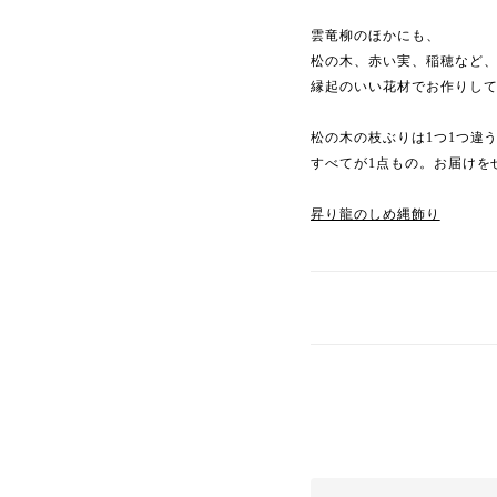
雲竜柳のほかにも、
松の木、赤い実、稲穂など
縁起のいい花材でお作りし
松の木の枝ぶりは1つ1つ違
すべてが1点もの。お届けを
昇り龍のしめ縄飾り