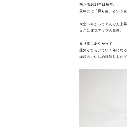
来たる2024年は辰年。
辰年には「昇り龍」という
大空へ向かってぐんぐん上
まさに運気アップの象徴。
昇り龍にあやかって
運気がひらけていく年にな
縁起のいいしめ縄飾りをか