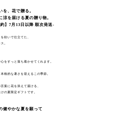
いを、花で贈る。
に涼を届ける夏の贈り物。
約】7月13日以降 順次発送-
ミを紡いで仕立てた、
ース。
、
で心をすっと落ち着かせてくれます。
、本格的な暑さを迎えるこの季節。
の言葉に花を添えて届ける、
たけの夏限定ギフトです。
の健やかな夏を願って