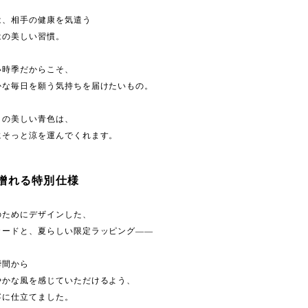
は、相手の健康を気遣う
はの美しい習慣。
い時季だからこそ、
かな毎日を願う気持ちを届けたいもの。
ミの美しい青色は、
にそっと涼を運んでくれます。
贈れる特別仕様
のためにデザインした、
カードと、夏らしい限定ラッピング――
瞬間から
やかな風を感じていただけるよう、
寧に仕立てました。