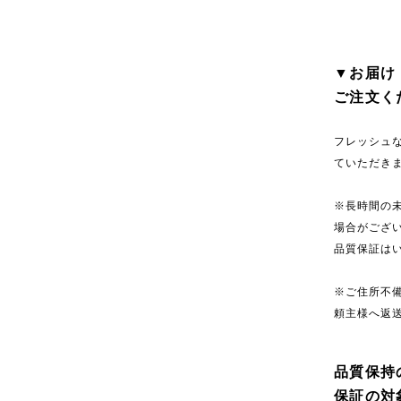
▼お届け
ご注文く
フレッシュ
ていただき
※長時間の
場合がござ
品質保証は
※ご住所不
頼主様へ返
品質保持
保証の対