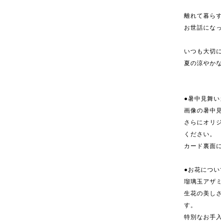
離れて暮ら
お世話にな
いつも大切
夏の涼やか
●暑中見舞
画像の暑中
さらにオリ
ください。
カード裏面
●お花につい
瑠璃玉アザ
生花の美し
す。
特別なお手