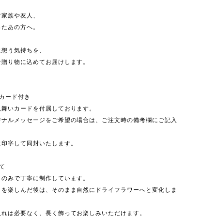
す家族や友人、
ったあの方へ。
に想う気持ちを、
な贈り物に込めてお届けします。
いカード付き
見舞いカードを付属しております。
ジナルメッセージをご希望の場合は、ご注文時の備考欄にご記入
に印字して同封いたします。
て
ミのみで丁寧に制作しています。
さを楽しんだ後は、そのまま自然にドライフラワーへと変化しま
入れは必要なく、長く飾ってお楽しみいただけます。