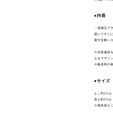
●内容
・瑠璃玉ア
届いてすぐ
暑中見舞い
※自然素材
なるデザイ
※輸送時の
●サイズ
よこ約25cm
高さ約25cm
※個体差が