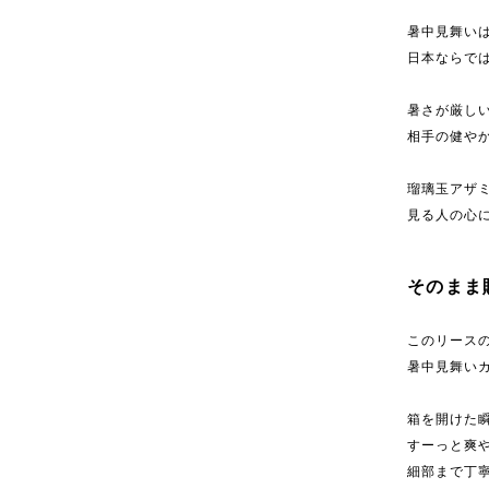
暑中見舞い
日本ならで
暑さが厳し
相手の健や
瑠璃玉アザ
見る人の心
そのまま
このリース
暑中見舞い
箱を開けた
すーっと爽
細部まで丁