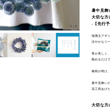
暑中見舞
大切な方
-【先行予
3
/
5
瑠璃玉アザ
涼やかなリ
青が美しく
眺めるだけ
梅雨が明け
暑中見舞い
花工房あげ
大切な方