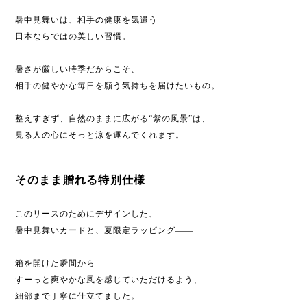
暑中見舞いは、相手の健康を気遣う
日本ならではの美しい習慣。
暑さが厳しい時季だからこそ、
相手の健やかな毎日を願う気持ちを届けたいもの。
整えすぎず、自然のままに広がる“紫の風景”は、
見る人の心にそっと涼を運んでくれます。
そのまま贈れる特別仕様
このリースのためにデザインした、
暑中見舞いカードと、夏限定ラッピング――
箱を開けた瞬間から
すーっと爽やかな風を感じていただけるよう、
細部まで丁寧に仕立てました。